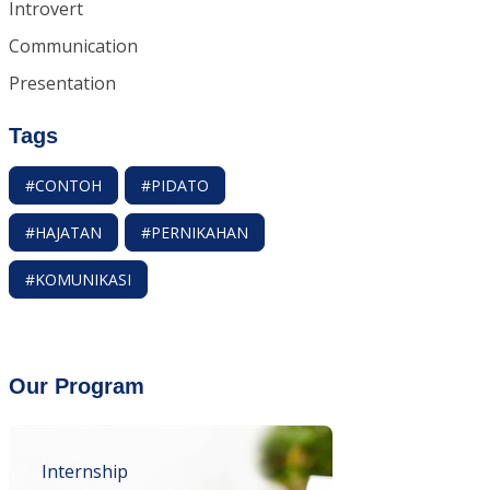
Introvert
Communication
Presentation
Tags
#CONTOH
#PIDATO
#HAJATAN
#PERNIKAHAN
#KOMUNIKASI
Our Program
Internship