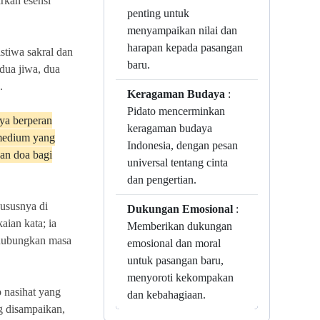
rkan esensi
penting untuk
menyampaikan nilai dan
harapan kepada pasangan
stiwa sakral dan
baru.
 dua jiwa, dua
.
Keragaman Budaya
:
Pidato mencerminkan
nya berperan
keragaman budaya
 medium yang
Indonesia, dengan pesan
dan doa bagi
universal tentang cinta
dan pengertian.
hususnya di
Dukungan Emosional
:
aian kata; ia
Memberikan dukungan
hubungkan masa
emosional dan moral
untuk pasangan baru,
menyoroti kekompakan
p nasihat yang
dan kebahagiaan.
g disampaikan,