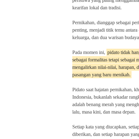
peristiwa yang paling menggamba
kearifan lokal dan tradisi.
Pernikahan, dianggap sebagai peri
penting, menjadi titik temu antara
keluarga, dan dua warisan budaya
Pada momen ini,
pidato tidak ha
sebagai formalitas tetapi sebagai
mengalirkan nilai-nilai, harapan, 
pasangan yang baru menikah.
Pidato saat hajatan pernikahan, k
Indonesia, bukanlah sekadar rangk
adalah benang merah yang meng
lalu, masa kini, dan masa depan.
Setiap kata yang diucapkan, setia
diberikan, dan setiap harapan yan