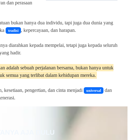
an dan perasaan
yatuan bukan hanya dua individu, tapi juga dua dunia yang
eka
, kepercayaan, dan harapan.
tradisi
anya diarahkan kepada mempelai, tetapi juga kepada seluruh
yang hadir.
an adalah sebuah perjalanan bersama, bukan hanya untuk
uk semua yang terlibat dalam kehidupan mereka.
, kesetiaan, pengertian, dan cinta menjadi
dan
universal
enerasi.
TANYA AJA DULU