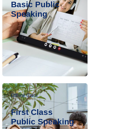
Basic Public
Speaking
Offline Class
First Class
Public Speaking