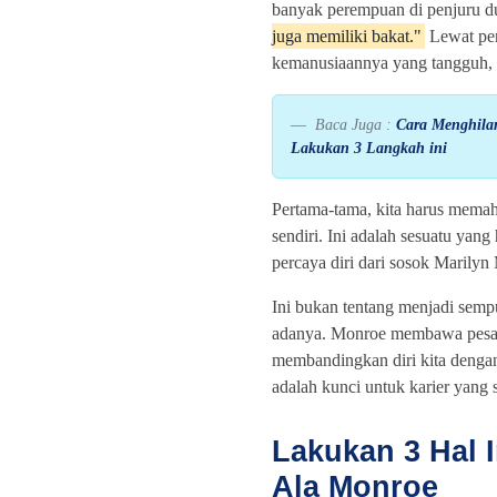
banyak perempuan di penjuru d
juga memiliki bakat."
Lewat per
kemanusiaannya yang tangguh, y
Baca Juga :
Cara Menghilan
Lakukan 3 Langkah ini
Pertama-tama, kita harus memaha
sendiri. Ini adalah sesuatu yan
percaya diri dari sosok Marilyn 
Ini bukan tentang menjadi sempu
adanya. Monroe membawa pesan b
membandingkan diri kita dengan
adalah kunci untuk karier yang 
Lakukan 3 Hal 
Ala Monroe