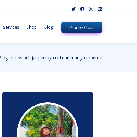
Services
Shop
Blog
Promo
Class
Blog
tips belajar percaya diri dari marilyn monroe