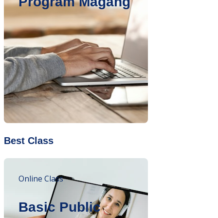
Program Magang
Best Class
Online Class
Basic Public