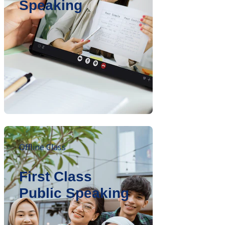
Speaking
Offline Class
First Class
Public Speaking