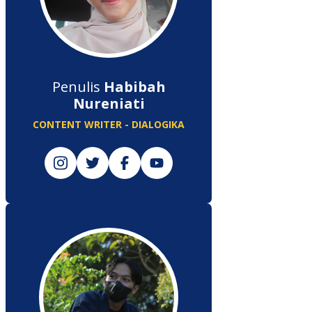
Penulis
Habibah
Nureniati
CONTENT WRITER - DIALOGIKA