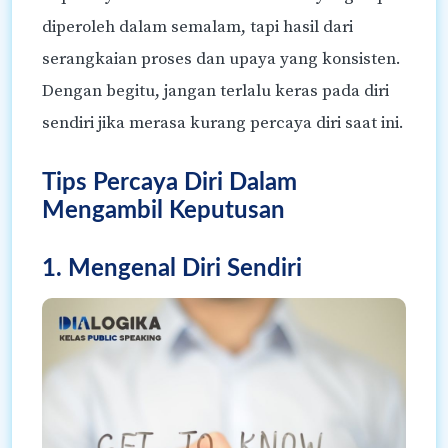
diperoleh dalam semalam, tapi hasil dari
serangkaian proses dan upaya yang konsisten.
Dengan begitu, jangan terlalu keras pada diri
sendiri jika merasa kurang percaya diri saat ini.
Tips Percaya Diri Dalam
Mengambil Keputusan
1. Mengenal Diri Sendiri