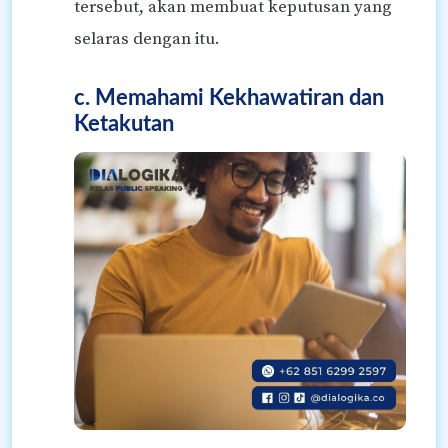
tersebut, akan membuat keputusan yang
selaras dengan itu.
c. Memahami Kekhawatiran dan
Ketakutan