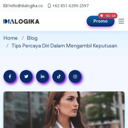
hello@dialogika.co
+62 851-6299-2597
unread
-51:-16
Promo
Home
Blog
Tips Percaya Diri Dalam Mengambil Keputusan