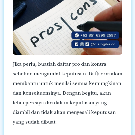
Jika perlu, buatlah daftar pro dan kontra
sebelum mengambil keputusan. Daftar ini akan
membantu untuk menilai semua kemungkinan
dan konsekuensinya. Dengan begitu, akan
lebih percaya diri dalam keputusan yang
diambil dan tidak akan menyesali keputusan
yang sudah dibuat.