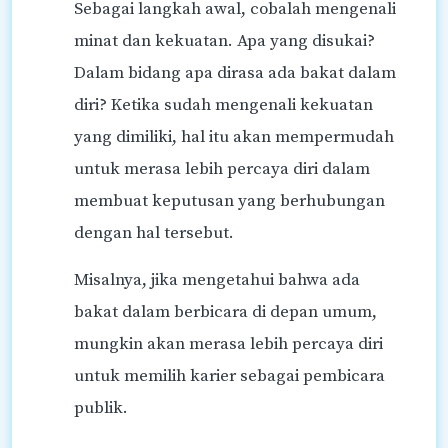
Sebagai langkah awal, cobalah mengenali
minat dan kekuatan. Apa yang disukai?
Dalam bidang apa dirasa ada bakat dalam
diri? Ketika sudah mengenali kekuatan
yang dimiliki, hal itu akan mempermudah
untuk merasa lebih percaya diri dalam
membuat keputusan yang berhubungan
dengan hal tersebut.
Misalnya, jika mengetahui bahwa ada
bakat dalam berbicara di depan umum,
mungkin akan merasa lebih percaya diri
untuk memilih karier sebagai pembicara
publik.