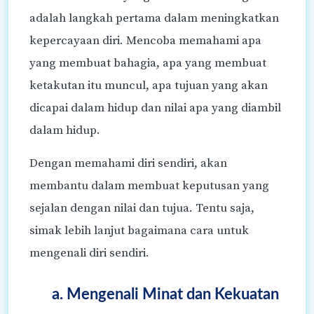
adalah langkah pertama dalam meningkatkan
kepercayaan diri. Mencoba memahami apa
yang membuat bahagia, apa yang membuat
ketakutan itu muncul, apa tujuan yang akan
dicapai dalam hidup dan nilai apa yang diambil
dalam hidup.
Dengan memahami diri sendiri, akan
membantu dalam membuat keputusan yang
sejalan dengan nilai dan tujua. Tentu saja,
simak lebih lanjut bagaimana cara untuk
mengenali diri sendiri.
a. Mengenali Minat dan Kekuatan