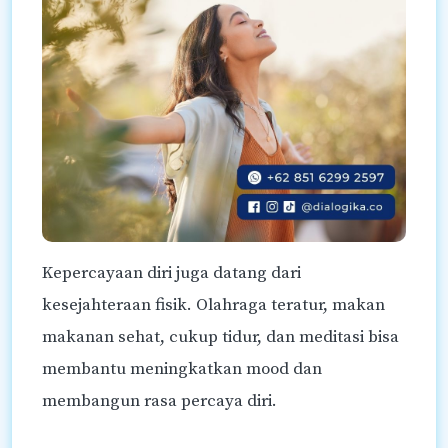
Kepercayaan diri juga datang dari
kesejahteraan fisik. Olahraga teratur, makan
makanan sehat, cukup tidur, dan meditasi bisa
membantu meningkatkan mood dan
membangun rasa percaya diri.