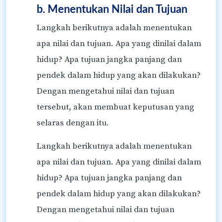
b. Menentukan Nilai dan Tujuan
Langkah berikutnya adalah menentukan
apa nilai dan tujuan. Apa yang dinilai dalam
hidup? Apa tujuan jangka panjang dan
pendek dalam hidup yang akan dilakukan?
Dengan mengetahui nilai dan tujuan
tersebut, akan membuat keputusan yang
selaras dengan itu.
Langkah berikutnya adalah menentukan
apa nilai dan tujuan. Apa yang dinilai dalam
hidup? Apa tujuan jangka panjang dan
pendek dalam hidup yang akan dilakukan?
Dengan mengetahui nilai dan tujuan