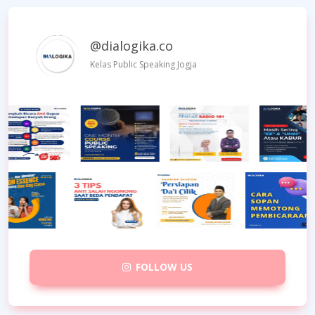
@dialogika.co
Kelas Public Speaking Jogja
FOLLOW US