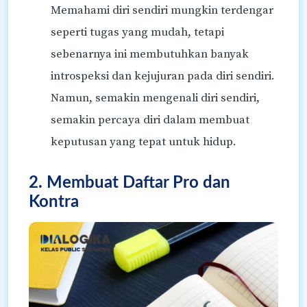
Memahami diri sendiri mungkin terdengar
seperti tugas yang mudah, tetapi
sebenarnya ini membutuhkan banyak
introspeksi dan kejujuran pada diri sendiri.
Namun, semakin mengenali diri sendiri,
semakin percaya diri dalam membuat
keputusan yang tepat untuk hidup.
2. Membuat Daftar Pro dan
Kontra