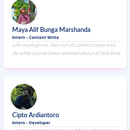
Maya Alif Bunga Marshanda
Intern - Content Write
Life must go on. Get out of comfort zone and
do what you've been worried about all this time
Cipto Ardiantoro
Intern - Developer