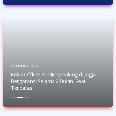
KELAS ANAK
Kursus Public Speaking Online Anak
Selama Sebulan dari umur 5 hingga 15
tahun