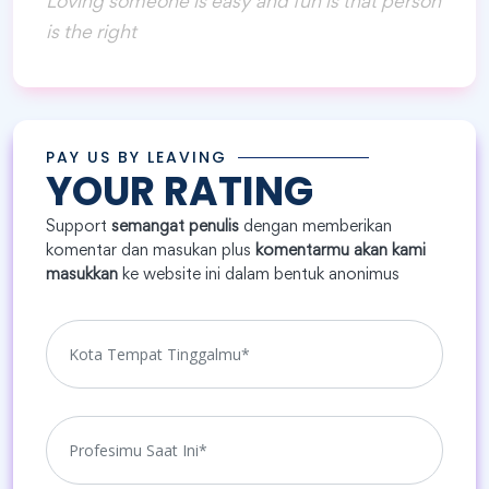
Loving someone is easy and fun is that person
is the right
PAY US BY LEAVING
YOUR RATING
Support
semangat penulis
dengan memberikan
komentar dan masukan plus
komentarmu akan kami
masukkan
ke website ini dalam bentuk anonimus