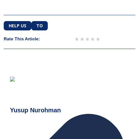
HELP US
TO
1 star
2 stars
3 stars
4 stars
5 stars
Rate This Article:
Yusup Nurohman