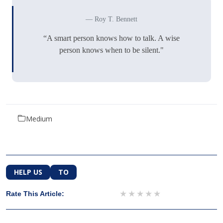
Roy T. Bennett
“A smart person knows how to talk. A wise
person knows when to be silent."
Medium
HELP US
TO
1 star
2 stars
3 stars
4 stars
5 stars
Rate This Article: