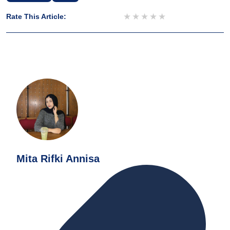
1 star
2 stars
3 stars
4 stars
5 stars
Rate This Article:
Mita Rifki Annisa