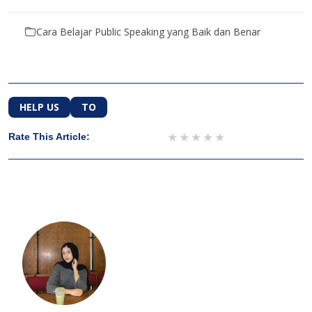
Cara Belajar Public Speaking yang Baik dan Benar
HELP US
TO
1 star
2 stars
3 stars
4 stars
5 stars
Rate This Article: