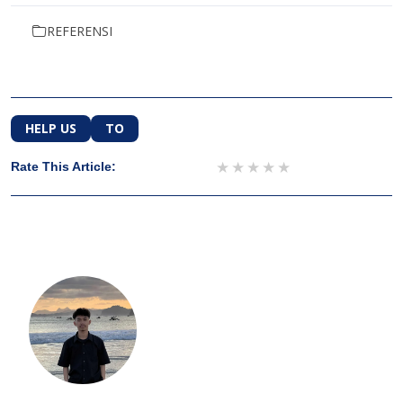
REFERENSI
HELP US
TO
1 star
2 stars
3 stars
4 stars
5 stars
Rate This Article: