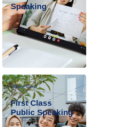
Speaking
Offline Class
First Class
Public Speaking