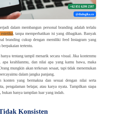
+62 851 6299 2597
@dialogika.co
erjadi dalam membangun personal branding adalah terlalu
 estetika
, tanpa memperhatikan isi yang dibagikan. Banyak
al branding cukup dengan memiliki feed Instagram yang
 berpakaian tertentu.
hanya tentang tampil menarik secara visual. Jika kontenmu
, apa keahlianmu, dan nilai apa yang kamu bawa, maka
Orang mungkin akan terkesan sesaat, tapi tidak menemukan
percayaimu dalam jangka panjang.
 konten yang bermakna dan sesuai dengan nilai serta
ita, pengalaman belajar, atau karya nyata. Tampilkan siapa
, bukan hanya tampilan luar yang indah.
Tidak Konsisten