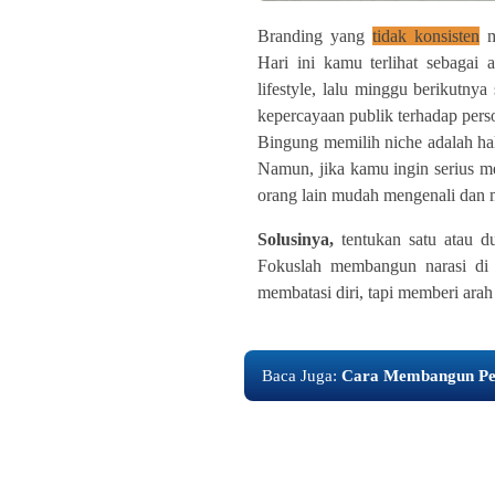
Branding yang
tidak konsisten
m
Hari ini kamu terlihat sebagai 
lifestyle, lalu minggu berikutnya
kepercayaan publik terhadap per
Bingung memilih niche adalah hal
Namun, jika kamu ingin serius m
orang lain mudah mengenali dan
Solusinya,
tentukan satu atau d
Fokuslah membangun narasi di s
membatasi diri, tapi memberi arah 
Baca Juga:
Cara Membangun Per