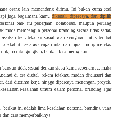
mana orang lain memandang dirimu. Ini bukan cuma soal
 tapi juga bagaimana kamu
dikenali, dipercaya, dan dipilih
esional baik itu pekerjaan, kolaborasi, maupun peluang
ak muda membangun personal branding secara tidak sadar.
asarkan tren, tekanan sosial, atau keinginan untuk terlihat
apakah itu selaras dengan nilai dan tujuan hidup mereka.
tentik, membingungkan, bahkan bisa merugikan.
u bangun tidak sesuai dengan siapa kamu sebenarnya, maka
Apalagi di era digital, rekam jejakmu mudah ditelusuri dan
r, dari diterima kerja hingga dipercaya menangani proyek.
esalahan-kesalahan umum dalam personal branding agar
 berikut ini adalah lima kesalahan personal branding yang
da dan cara memperbaikinya.