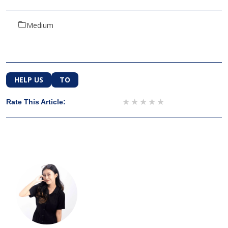
Medium
HELP US
TO
1 star
2 stars
3 stars
4 stars
5 stars
Rate This Article: