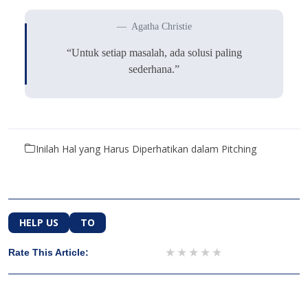
Agatha Christie
“Untuk setiap masalah, ada solusi paling
sederhana.”
Inilah Hal yang Harus Diperhatikan dalam Pitching
HELP US
TO
1 star
2 stars
3 stars
4 stars
5 stars
Rate This Article: