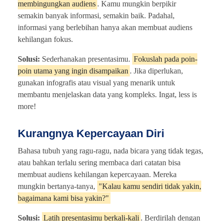
membingungkan audiens
. Kamu mungkin berpikir
semakin banyak informasi, semakin baik. Padahal,
informasi yang berlebihan hanya akan membuat audiens
kehilangan fokus.
Solusi:
Sederhanakan presentasimu.
Fokuslah pada poin-
poin utama yang ingin disampaikan
. Jika diperlukan,
gunakan infografis atau visual yang menarik untuk
membantu menjelaskan data yang kompleks. Ingat, less is
more!
Kurangnya Kepercayaan Diri
Bahasa tubuh yang ragu-ragu, nada bicara yang tidak tegas,
atau bahkan terlalu sering membaca dari catatan bisa
membuat audiens kehilangan kepercayaan. Mereka
mungkin bertanya-tanya,
"Kalau kamu sendiri tidak yakin,
bagaimana kami bisa yakin?"
Solusi:
Latih presentasimu berkali-kali
. Berdirilah dengan