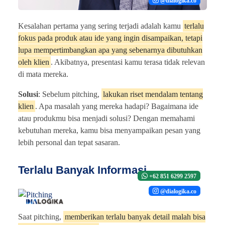
@dialogika.co
Kesalahan pertama yang sering terjadi adalah kamu
terlalu
fokus pada produk atau ide yang ingin disampaikan, tetapi
lupa mempertimbangkan apa yang sebenarnya dibutuhkan
oleh klien
. Akibatnya, presentasi kamu terasa tidak relevan
di mata mereka.
Solusi
: Sebelum pitching,
lakukan riset mendalam tentang
klien
. Apa masalah yang mereka hadapi? Bagaimana ide
atau produkmu bisa menjadi solusi? Dengan memahami
kebutuhan mereka, kamu bisa menyampaikan pesan yang
lebih personal dan tepat sasaran.
Terlalu Banyak Informasi
+62 851 6299 2597
@dialogika.co
Saat pitching,
memberikan terlalu banyak detail malah bisa