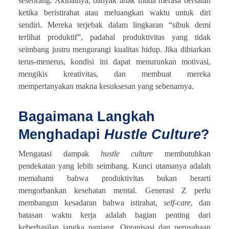
seseorang. Akibatnya, banyak anak muda merasa bersalah
ketika beristirahat atau meluangkan waktu untuk diri
sendiri. Mereka terjebak dalam lingkaran “sibuk demi
terlihat produktif”, padahal produktivitas yang tidak
seimbang justru mengurangi kualitas hidup. Jika dibiarkan
terus-menerus, kondisi ini dapat menurunkan motivasi,
mengikis kreativitas, dan membuat mereka
mempertanyakan makna kesuksesan yang sebenarnya.
Bagaimana Langkah
Menghadapi
Hustle
Culture
?
Mengatasi dampak
hustle culture
membutuhkan
pendekatan yang lebih seimbang. Kunci utamanya adalah
memahami bahwa produktivitas bukan berarti
mengorbankan kesehatan mental. Generasi Z perlu
membangun kesadaran bahwa istirahat,
self-care
, dan
batasan waktu kerja adalah bagian penting dari
keberhasilan jangka panjang. Organisasi dan perusahaan