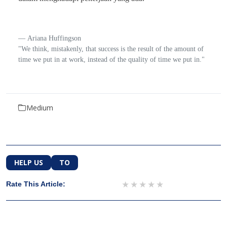
Ariana Huffingson
"We think, mistakenly, that success is the result of the amount of
time we put in at work, instead of the quality of time we put in."
Medium
HELP US
TO
1 star
2 stars
3 stars
4 stars
5 stars
Rate This Article: