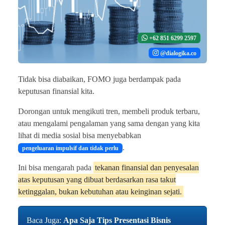
+62 851 6299 2597
@dialogika.co
Tidak bisa diabaikan, FOMO juga berdampak pada
keputusan finansial kita.
Dorongan untuk mengikuti tren, membeli produk terbaru,
atau mengalami pengalaman yang sama dengan yang kita
lihat di media sosial bisa menyebabkan
.
pengeluaran impulsif dan tidak perlu
Ini bisa mengarah pada
tekanan finansial dan penyesalan
atas keputusan yang dibuat berdasarkan rasa takut
ketinggalan, bukan kebutuhan atau keinginan sejati.
Baca Juga:
Apa Saja Tips Presentasi Bisnis