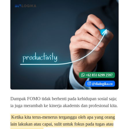
+62 851 6299 2597
@dialogika.co
Dampak FOMO tidak berhenti pada kehidupan sosial saja;
ia juga merambah ke kinerja akademis dan profesional kita.
Ketika kita terus-menerus terganggu oleh apa yang orang
lain lakukan atau capai, sulit untuk fokus pada tugas atau