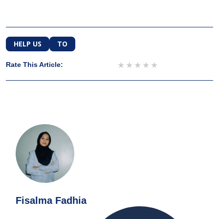
HELP US
TO
1 star
2 stars
3 stars
4 stars
5 stars
Rate This Article:
Fisalma Fadhia