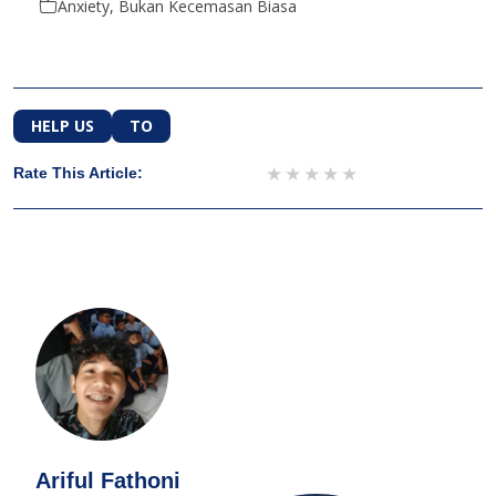
Anxiety, Bukan Kecemasan Biasa
HELP US
TO
1 star
2 stars
3 stars
4 stars
5 stars
Rate This Article:
Ariful Fathoni