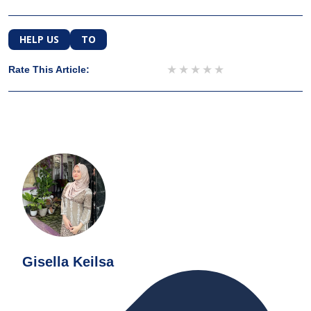
HELP US
TO
1 star
2 stars
3 stars
4 stars
5 stars
Rate This Article:
Gisella Keilsa