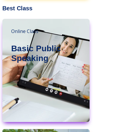
Best Class
Online Class
Basic Public
Speaking