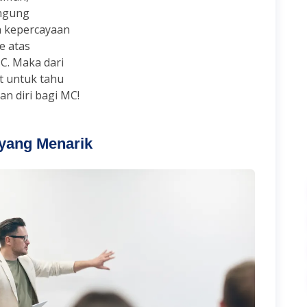
ingung
 kepercayaan
ke atas
C. Maka dari
ut untuk tahu
n diri bagi MC!
 yang Menarik