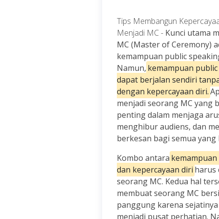
Tips Membangun Kepercayaa
Menjadi MC -
Kunci utama m
MC (Master of Ceremony) a
kemampuan public speakin
Namun,
kemampuan public 
dapat berjalan sendiri tanp
dengan kepercayaan diri.
Ap
menjadi seorang MC yang 
penting dalam menjaga arus
menghibur audiens, dan me
berkesan bagi semua yang h
Kombo antara
kemampuan p
dan kepercayaan diri
harus 
seorang MC. Kedua hal ter
membuat seorang MC bersin
panggung karena sejatinya
menjadi pusat perhatian. 