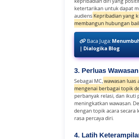
kepribadian diri yang posit
ketertarikan untuk dapat 
audiens
Kepribadian yang k
membangun hubungan baik
Baca Juga:
Menumbuhk
| Dialogika Blog
3. Perluas Wawasan
Sebagai MC,
wawasan luas 
mengenai berbagai topik d
perbanyak relasi, dan ikuti
meningkatkan wawasan. Den
dengan topik acara secar
rasa percaya diri.
4. Latih Keterampil