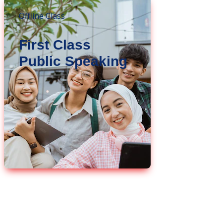
Offline Class
First Class
Public Speaking