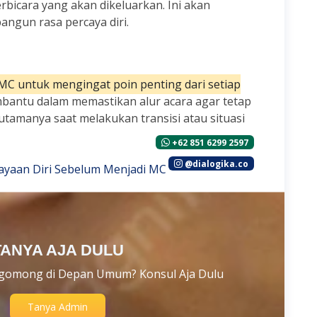
rbicara yang akan dikeluarkan. Ini akan
gun rasa percaya diri.
d
C untuk mengingat poin penting dari setiap
bantu dalam memastikan alur acara agar tetap
 utamanya saat melakukan transisi atau situasi
+62 851 6299 2597
@dialogika.co
TANYA AJA DULU
gomong di Depan Umum? Konsul Aja Dulu
Tanya Admin