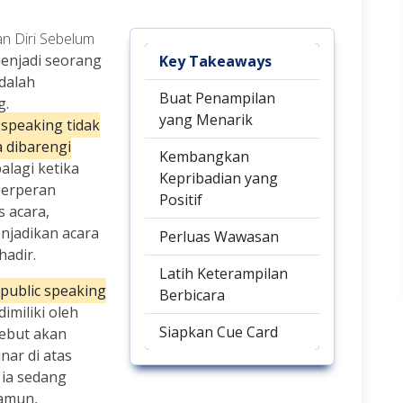
n Diri Sebelum
enjadi seorang
Key Takeaways
dalah
Buat Penampilan
g.
yang Menarik
speaking tidak
a dibarengi
Kembangkan
alagi ketika
Kepribadian yang
berperan
Positif
 acara,
njadikan acara
Perluas Wawasan
adir.
Latih Keterampilan
ublic speaking
Berbicara
dimiliki oleh
Siapkan Cue Card
sebut akan
ar di atas
 ia sedang
Namun,