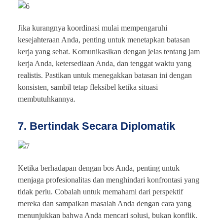
Jika kurangnya koordinasi mulai mempengaruhi
kesejahteraan Anda, penting untuk menetapkan batasan
kerja yang sehat. Komunikasikan dengan jelas tentang jam
kerja Anda, ketersediaan Anda, dan tenggat waktu yang
realistis. Pastikan untuk menegakkan batasan ini dengan
konsisten, sambil tetap fleksibel ketika situasi
membutuhkannya.
7. Bertindak Secara Diplomatik
Ketika berhadapan dengan bos Anda, penting untuk
menjaga profesionalitas dan menghindari konfrontasi yang
tidak perlu. Cobalah untuk memahami dari perspektif
mereka dan sampaikan masalah Anda dengan cara yang
menunjukkan bahwa Anda mencari solusi, bukan konflik.