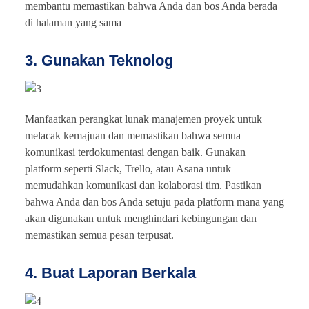
membantu memastikan bahwa Anda dan bos Anda berada
di halaman yang sama
3. Gunakan Teknolog
Manfaatkan perangkat lunak manajemen proyek untuk
melacak kemajuan dan memastikan bahwa semua
komunikasi terdokumentasi dengan baik. Gunakan
platform seperti Slack, Trello, atau Asana untuk
memudahkan komunikasi dan kolaborasi tim. Pastikan
bahwa Anda dan bos Anda setuju pada platform mana yang
akan digunakan untuk menghindari kebingungan dan
memastikan semua pesan terpusat.
4. Buat Laporan Berkala