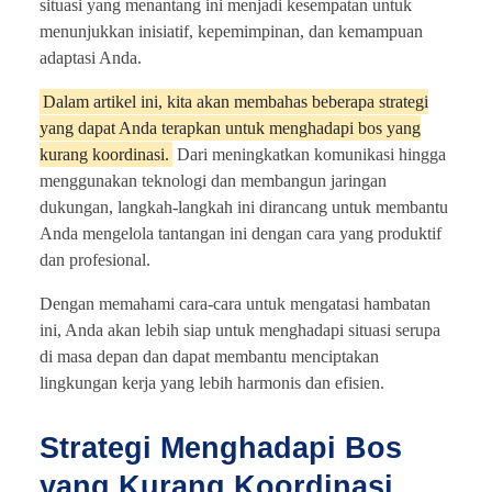
situasi yang menantang ini menjadi kesempatan untuk
menunjukkan inisiatif, kepemimpinan, dan kemampuan
adaptasi Anda.
Dalam artikel ini, kita akan membahas beberapa strategi
yang dapat Anda terapkan untuk menghadapi bos yang
kurang koordinasi.
Dari meningkatkan komunikasi hingga
menggunakan teknologi dan membangun jaringan
dukungan, langkah-langkah ini dirancang untuk membantu
Anda mengelola tantangan ini dengan cara yang produktif
dan profesional.
Dengan memahami cara-cara untuk mengatasi hambatan
ini, Anda akan lebih siap untuk menghadapi situasi serupa
di masa depan dan dapat membantu menciptakan
lingkungan kerja yang lebih harmonis dan efisien.
Strategi Menghadapi Bos
yang Kurang Koordinasi