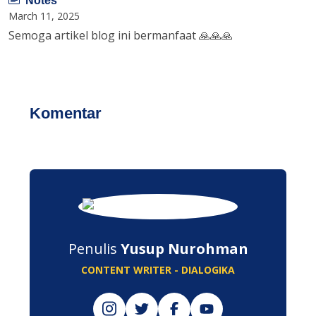
Notes
March 11, 2025
Semoga artikel blog ini bermanfaat 🙏🙏🙏
Komentar
Penulis
Yusup Nurohman
CONTENT WRITER - DIALOGIKA