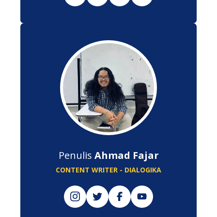
Penulis
Ahmad Fajar
CONTENT WRITER - DIALOGIKA