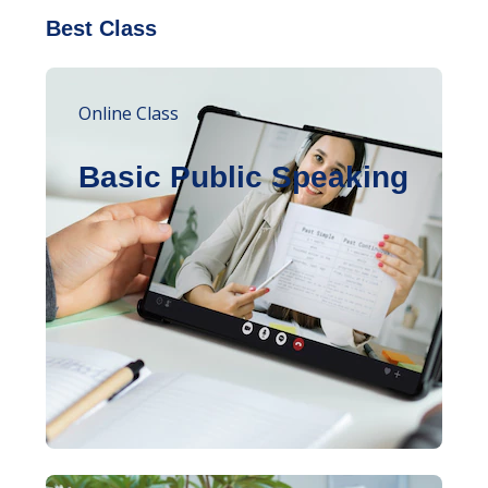
Best Class
Online Class
Basic Public Speaking