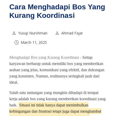
Cara Menghadapi Bos Yang
Kurang Koordinasi
Yusup Nurohman
Ahmad Fajar
March 11, 2025
Menghadapi Bos yang Kurang Koordinasi -
Setiap
karyawan berharap untuk memiliki bos yang memberikan
arahan yang jelas, komunikasi yang efektif, dan dukungan
yang konsisten. Namun, realitasnya seringkali jauh dari
ideal.
Salah satu tantangan yang mungkin dihadapi di tempat
kerja adalah bos yang kurang memberikan koordinasi yang
baik.
Situasi ini tidak hanya dapat menimbulkan
kebingungan dan frustrasi tetapi juga dapat menghambat