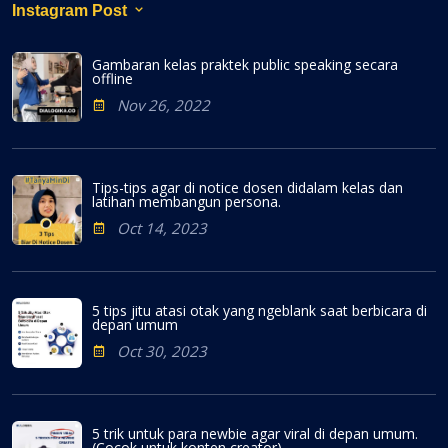
Instagram Post
Gambaran kelas praktek public speaking secara
offline
Nov 26, 2022
Tips-tips agar di notice dosen didalam kelas dan
latihan membangun persona.
Oct 14, 2023
5 tips jitu atasi otak yang ngeblank saat berbicara di
depan umum
Oct 30, 2023
5 trik untuk para newbie agar viral di depan umum.
(Cocok untuk konten creator)