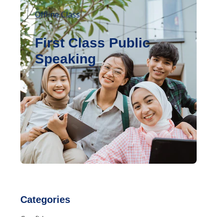
Offline Class
First Class Public
Speaking
Categories