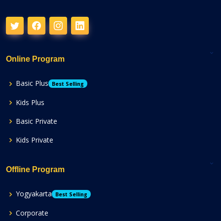
Online Program
Basic Plus
Best Selling
Kids Plus
Basic Private
Kids Private
Offline Program
Yogyakarta
Best Selling
Corporate