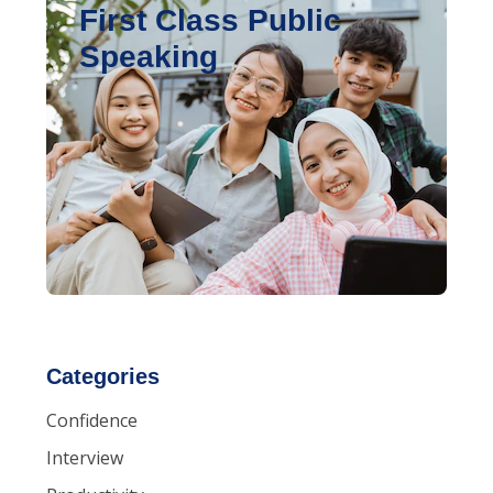
First Class Public
Speaking
Categories
Confidence
Interview