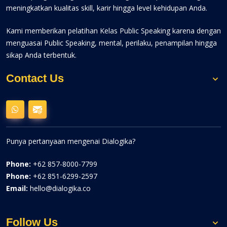
meningkatkan kualitas skill, karir hingga level kehidupan Anda.
Kami memberikan pelatihan Kelas Public Speaking karena dengan
menguasai Public Speaking, mental, perilaku, penampilan hingga
sikap Anda terbentuk.
Contact Us
Punya pertanyaan mengenai Dialogika?
Phone:
+62 857-8000-7799
Phone:
+62 851-6299-2597
Email:
hello@dialogika.co
Follow Us