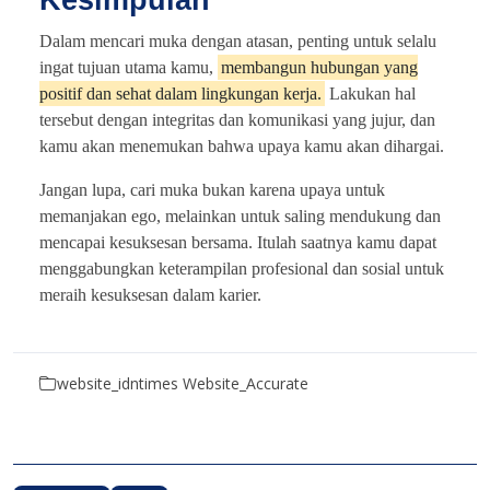
Dalam mencari muka dengan atasan, penting untuk selalu
ingat tujuan utama kamu,
membangun hubungan yang
positif dan sehat dalam lingkungan kerja.
Lakukan hal
tersebut dengan integritas dan komunikasi yang jujur, dan
kamu akan menemukan bahwa upaya kamu akan dihargai.
Jangan lupa, cari muka bukan karena upaya untuk
memanjakan ego, melainkan untuk saling mendukung dan
mencapai kesuksesan bersama. Itulah saatnya kamu dapat
menggabungkan keterampilan profesional dan sosial untuk
meraih kesuksesan dalam karier.
website_idntimes Website_Accurate