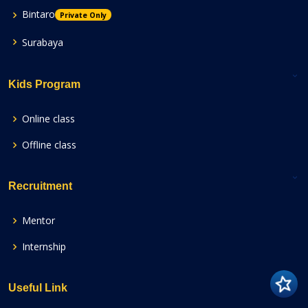
Bintaro
Private Only
Surabaya
Kids Program
Online class
Offline class
Recruitment
Mentor
Internship
Useful Link