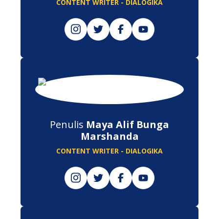
CONTENT WRITER - DIALOGIKA
Penulis
Maya Alif Bunga
Marshanda
CONTENT WRITER - DIALOGIKA