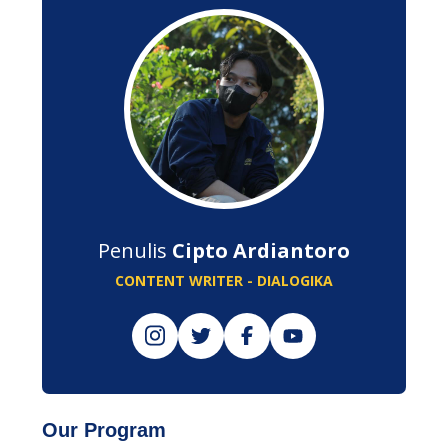
Penulis
Cipto Ardiantoro
CONTENT WRITER - DIALOGIKA
Our Program