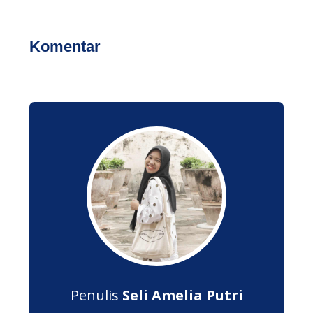
Komentar
Penulis
Seli Amelia Putri