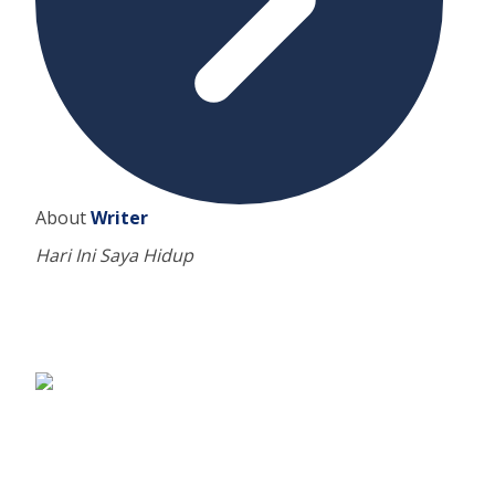
About
Writer
Hari Ini Saya Hidup