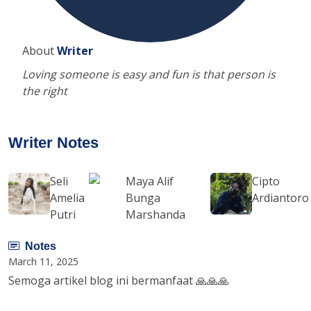
About
Writer
Loving someone is easy and fun is that person is
the right
Writer Notes
Seli
Maya Alif
Cipto
Amelia
Bunga
Ardiantoro
Putri
Marshanda
Notes
March 11, 2025
Semoga artikel blog ini bermanfaat 🙏🙏🙏