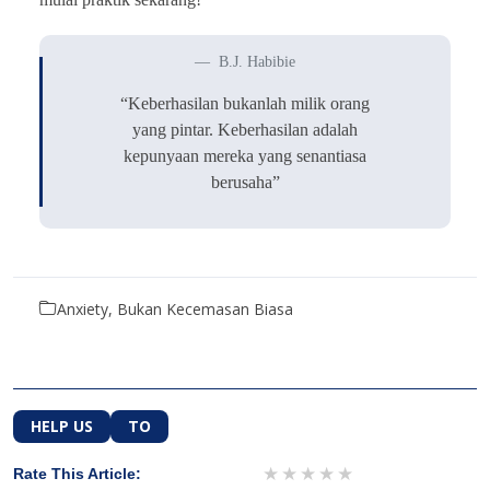
B.J. Habibie
“Keberhasilan bukanlah milik orang
yang pintar. Keberhasilan adalah
kepunyaan mereka yang senantiasa
berusaha”
Anxiety, Bukan Kecemasan Biasa
HELP US
TO
1 star
2 stars
3 stars
4 stars
5 stars
Rate This Article: