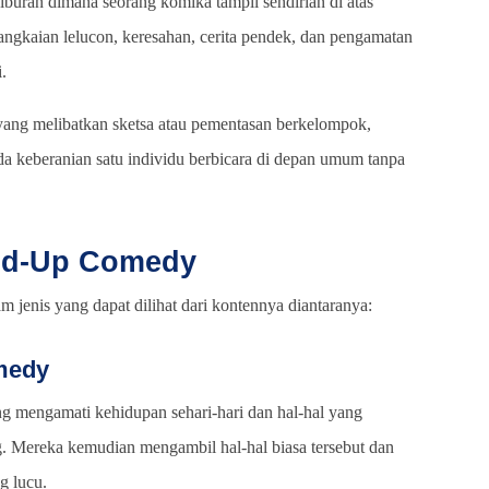
buran dimana seorang komika tampil sendirian di atas
gkaian lelucon, keresahan, cerita pendek, dan pengamatan
.
 yang melibatkan sketsa atau pementasan berkelompok,
 keberanian satu individu berbicara di depan umum tanpa
and-Up Comedy
 jenis yang dapat dilihat dari kontennya diantaranya:
medy
ng mengamati kehidupan sehari-hari dan hal-hal yang
. Mereka kemudian mengambil hal-hal biasa tersebut dan
 lucu.