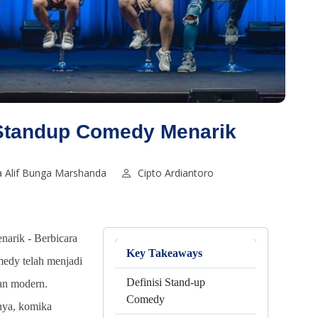
Standup Comedy Menarik
 Alif Bunga Marshanda
Cipto Ardiantoro
narik -
Berbicara
Key Takeaways
medy telah menjadi
Definisi Stand-up
an modern.
Comedy
nya, komika