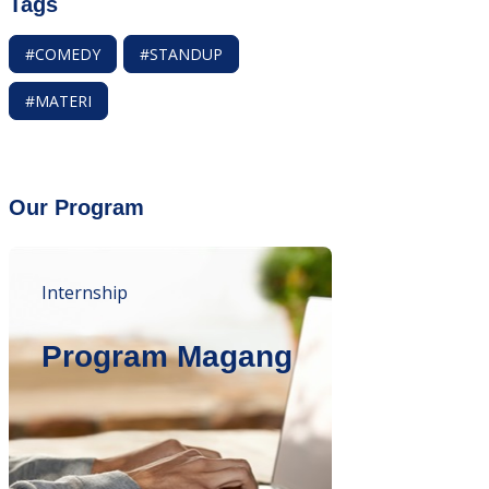
Tags
#COMEDY
#STANDUP
#MATERI
Our Program
Internship
Program Magang