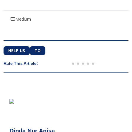
Medium
HELP US
TO
1 star
2 stars
3 stars
4 stars
5 stars
Rate This Article:
Dinda Nur Anisa