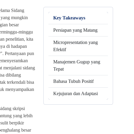
lama Sidang
a yang mungkin
Key Takeaways
gian besar
Persiapan yang Matang
berminggu-minggu
n penelitian, kita
Micropresentation yang
ya di hadapan
Efektif
r". Pertanyaan pun
 semenyeramkan
Manajemen Gugup yang
t menjalani sidang
Tepat
isa dibilang
Bahasa Tubuh Positif
ak terkendali bisa
tuk menyampaikan
Kejujuran dan Adaptasi
idang skripsi
jantung yang lebih
sulit berpikir
 penghalang besar