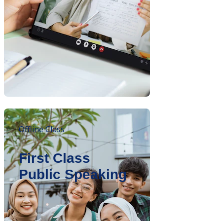
Offline Class
First Class
Public Speaking