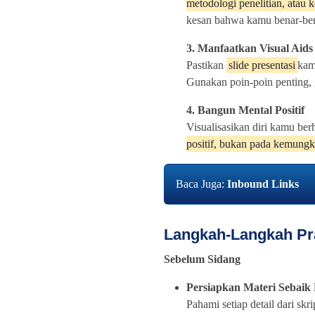
metodologi penelitian, atau k
kesan bahwa kamu benar-ben
3. Manfaatkan Visual Aids
Pastikan
slide presentasi
kamu
Gunakan poin-poin penting, 
4. Bangun Mental Positif
Visualisasikan diri kamu be
positif, bukan pada kemungk
Baca Juga:
Inbound Links
Langkah-Langkah Pr
Sebelum Sidang
Persiapkan Materi Sebaik
Pahami setiap detail dari sk