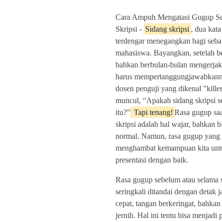
Cara Ampuh Mengatasi Gugup Se
Skripsi -
Sidang skripsi
, dua kat
terdengar menegangkan bagi seba
mahasiswa. Bayangkan, setelah 
bahkan berbulan-bulan mengerjaka
harus mempertanggungjawabkann
dosen penguji yang dikenal "kille
muncul, “Apakah sidang skripsi
itu?”
Tapi tenang!
Rasa gugup saa
skripsi adalah hal wajar, bahkan b
normal. Namun, rasa gugup yang t
menghambat kemampuan kita un
presentasi dengan baik.
Rasa gugup sebelum atau selama s
seringkali ditandai dengan detak 
cepat, tangan berkeringat, bahkan 
jernih. Hal ini tentu bisa menjadi