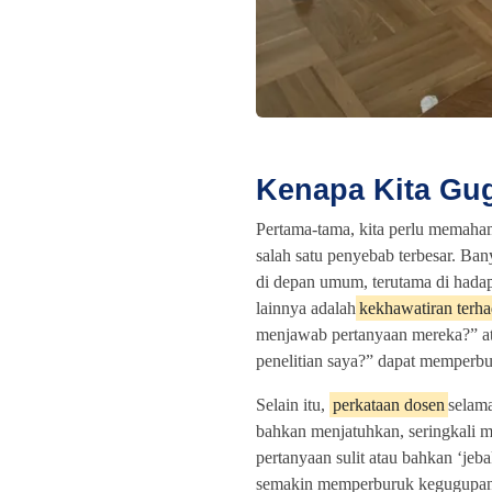
Kenapa Kita Gug
Pertama-tama, kita perlu memaham
salah satu penyebab terbesar. Bany
di depan umum, terutama di hada
lainnya adalah
kekhawatiran terhad
menjawab pertanyaan mereka?” at
penelitian saya?” dapat memperbur
Selain itu,
perkataan dosen
selama
bahkan menjatuhkan, seringkali m
pertanyaan sulit atau bahkan ‘jeba
semakin memperburuk kegugupan