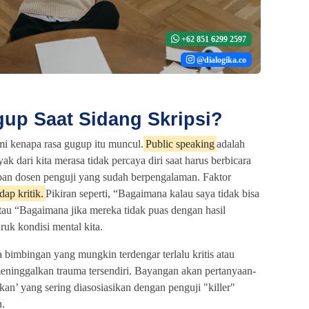
+62 851 6299 2597
@dialogika.co
up Saat Sidang Skripsi?
i kenapa rasa gugup itu muncul.
Public speaking
adalah
ak dari kita merasa tidak percaya diri saat harus berbicara
pan dosen penguji yang sudah berpengalaman. Faktor
ap kritik.
Pikiran seperti, “Bagaimana kalau saya tidak bisa
au “Bagaimana jika mereka tidak puas dengan hasil
uk kondisi mental kita.
 bimbingan yang mungkin terdengar terlalu kritis atau
eninggalkan trauma tersendiri. Bayangan akan pertanyaan-
kan’ yang sering diasosiasikan dengan penguji "killer"
.