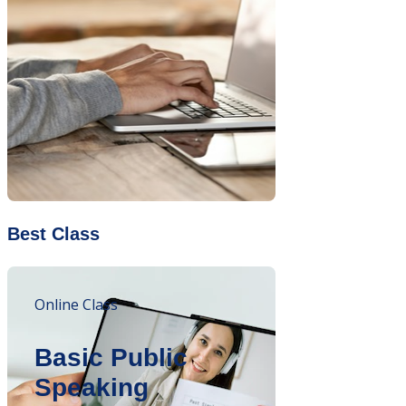
Best Class
Online Class
Basic Public
Speaking