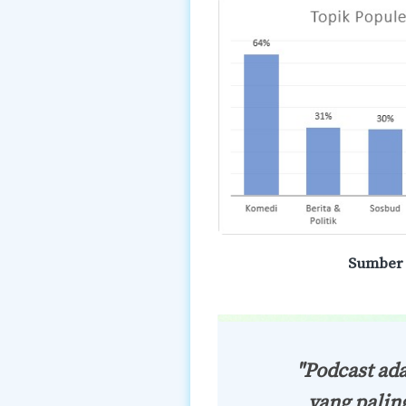
Sumber 
"Podcast ad
yang palin