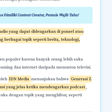
us Dimiliki Content Creator, Pemula Wajib Tahu!
dio yang dapat didengarkan di ponsel atau
 berbagai topik seperti berita, teknologi,
tren populer karena banyak orang lebih suka
ming dan internet daripada menonton televisi.
 oleh
IDN Media
menunjukan bahwa
Generasi Z
ensi yang jelas ketika mendengarkan podcast
,
uka dengan topik yang menghibur, seperti