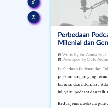
Perbedaan Podca
Milenial dan Gen
Wrote By
Seli Amelia Putri
Developed By
Cipto Ardia
Perbedaan Podcast dan Ta
KELAS ANAK
perkembangan yang terus 
Kursus Public Speaking On
Anak Selama Sebulan dari
hiburan dan informasi. Ad
5 hingga 15 tahun
ini, yaitu podcast dan talk 
Kedua jenis media ini pun