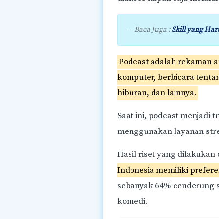
Baca Juga :
Skill yang Har
Podcast adalah rekaman au
komputer, berbicara tentang
hiburan, dan lainnya.
Saat ini, podcast menjadi 
menggunakan layanan strea
Hasil riset yang dilakukan
Indonesia memiliki prefer
sebanyak 64% cenderung s
komedi.