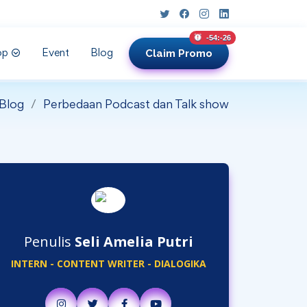
unread messages
-54:-28
Claim
Promo
op
Event
Blog
Blog
Perbedaan Podcast dan Talk show
Penulis
Seli Amelia Putri
INTERN - CONTENT WRITER - DIALOGIKA