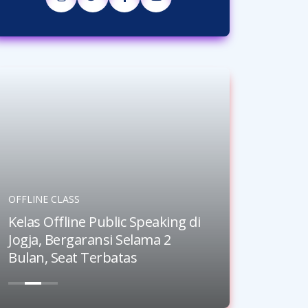
OFFLINE CLASS
KELAS ANAK
Kelas Offline Public Speaking di
Kursus P
Jogja, Bergaransi Selama 2
Anak Sel
Bulan, Seat Terbatas
5 hingga