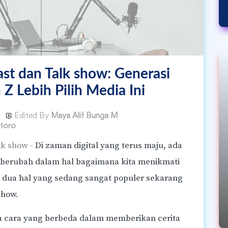
st dan Talk show: Generasi
 Z Lebih Pilih Media Ini
Edited By
Maya Alif Bunga M
ntoro
lk show -
Di zaman digital yang terus maju, ada
ONLINE CLASS
berubah dalam hal bagaimana kita menikmati
line
Kelas Basic : Public Speaking
 umur
Dialogika, Bergaransi, Selama
a dua hal yang sedang sangat populer sekarang
Sebulan
show.
ya cara yang berbeda dalam memberikan cerita