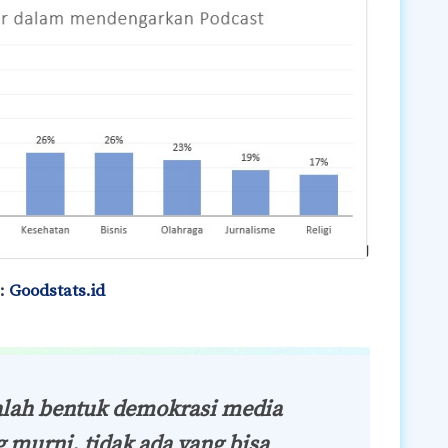
:
Goodstats.id
alah bentuk demokrasi media
g murni, tidak ada yang bisa