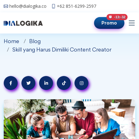
hello@dialogika.co
+62 851-6299-2597
unread
-13:-34
Promo
Home
Blog
Skill yang Harus Dimiliki Content Creator