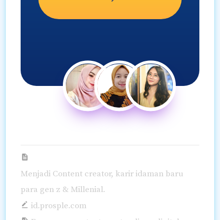
Menjadi Content creator, karir idaman baru
para gen z & Millenial.
id.prosple.com