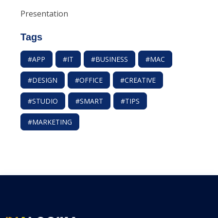
Presentation
Tags
#APP
#IT
#BUSINESS
#MAC
#DESIGN
#OFFICE
#CREATIVE
#STUDIO
#SMART
#TIPS
#MARKETING