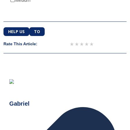
Medium
HELP US
TO
1 star
2 stars
3 stars
4 stars
5 stars
Rate This Article:
Gabriel