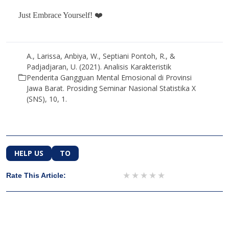
Just Embrace Yourself! ❤️
A., Larissa, Anbiya, W., Septiani Pontoh, R., &
Padjadjaran, U. (2021). Analisis Karakteristik
Penderita Gangguan Mental Emosional di Provinsi
Jawa Barat. Prosiding Seminar Nasional Statistika X
(SNS), 10, 1.
HELP US
TO
1 star
2 stars
3 stars
4 stars
5 stars
Rate This Article: