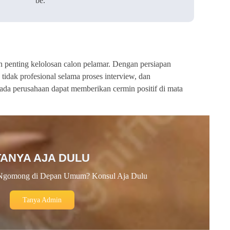
be."
 penting kelolosan calon pelamar. Dengan persiapan
tidak profesional selama proses interview, dan
ada perusahaan dapat memberikan cermin positif di mata
TANYA AJA DULU
Ngomong di Depan Umum? Konsul Aja Dulu
Tanya Admin