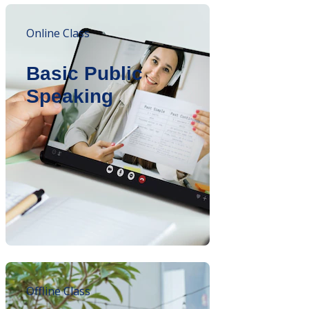
Online Class
Basic Public
Speaking
Offline Class