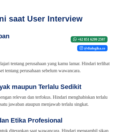
Ini saat User Interview
pan
+62 851 6299 2597
@dialogika.co
jari tentang perusahaan yang kamu lamar. Hindari terlihat
riset tentang perusahaan sebelum wawancara.
nyak maupun Terlalu Sedikit
dengan relevan dan terfokus. Hindari menghabiskan terlalu
atu jawaban ataupun menjawab terlalu singkat.
an Etika Profesional
 untuk diterapkan saat wawancara. Hindari mengambil sikap