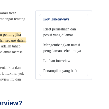
kamu fresh
endengar tentang
Key Takeaways
Riset perusahaan dan
 penting jika
posisi yang dilamar
dan sedang dalam
Mengembangkan narasi
 adalah tahap
pengalaman sebelumnya
pelamar merasa
Latihan interview
ental kita dan
Penampilan yang baik
. Untuk itu, yuk
erview itu dan
erview?