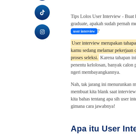
Tips Lolos User Interview -
Buat 
graduate, apakah sudah pernah m
?
user interview
User interview merupakan tahapan
kamu sedang melamar pekerjaan 
proses seleksi.
Karena tahapan ini
penentu kelolosan, banyak calon 
ngeri membayangkannya.
Nah, tak jarang ini menurunkan m
membuat kita blank saat interview
kita bahas tentang apa sih user int
gimana cara jawabnya!
Apa itu User Int