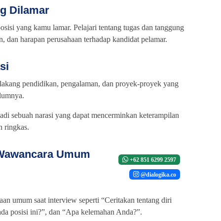
ng Dilamar
sisi yang kamu lamar. Pelajari tentang tugas dan tanggung
an, dan harapan perusahaan terhadap kandidat pelamar.
si
belakang pendidikan, pengalaman, dan proyek-proyek yang
elumnya.
jadi sebuah narasi yang dapat mencerminkan keterampilan
n ringkas.
n Wawancara Umum
+62 851 6299 2597
@dialogika.co
aan umum saat interview seperti “Ceritakan tentang diri
da posisi ini?”, dan “Apa kelemahan Anda?”.