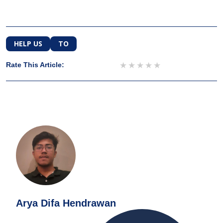
HELP US
TO
1 star
2 stars
3 stars
4 stars
5 stars
Rate This Article:
Arya Difa Hendrawan