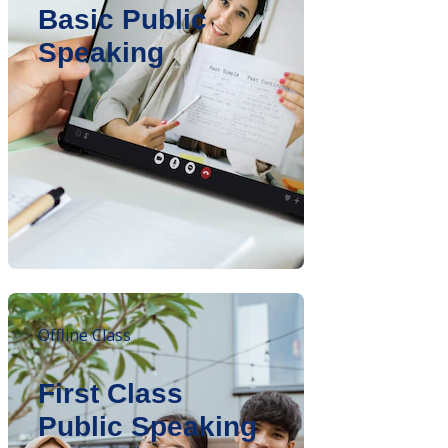
Basic Public
Speaking
Offline Class
First Class
Public Speaking