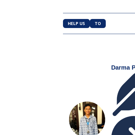
HELP US
TO
Darma P