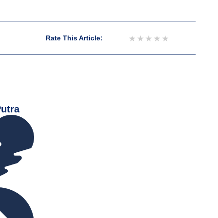
1 star
2 stars
3 stars
4 stars
5 stars
Rate This Article:
utra