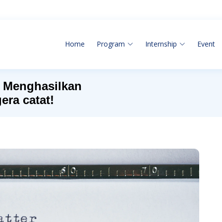
Home
Program
Internship
Event
k Menghasilkan
era catat!