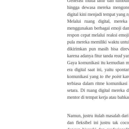
Generasi muda lahir dan tumbuh 
hingga dewasa mereka mengonsu
digital kini menjadi tempat yang 
Melalui ruang digital, merek
menggunakan berbagai emoji dan
respon cepat melalui reaksi emoj
pula mereka memiliki waktu untu
dikirimkan pun masih bisa dire
karena adanya fitur tanda
read
yan
Gaya komunikasi itu kemudian m
era digital saat ini, yaitu spon
komunikasi yang
to the point
kar
terbiasa dalam ritme komunikas
setara. Di ruang digital mereka 
mentor di tempat kerja atau bahkan
Namun, justru itulah masalah dar
dan fleksibel ini justru tak co