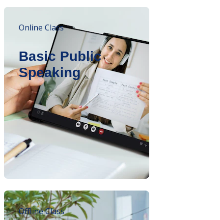
Online Class
Basic Public
Speaking
Offline Class