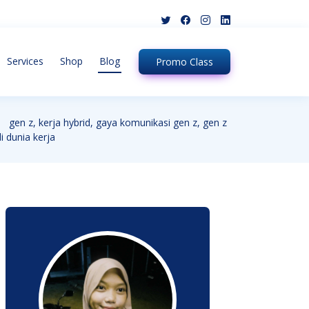
Services
Shop
Blog
Promo
Class
gen z, kerja hybrid, gaya komunikasi gen z, gen z
di dunia kerja