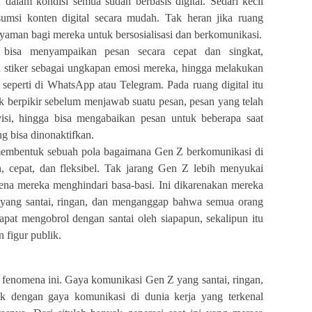
dalam kondisi semua sudah berbasis digital. Sedari kecil
msi konten digital secara mudah. Tak heran jika ruang
nyaman bagi mereka untuk bersosialisasi dan berkomunikasi.
a bisa menyampaikan pesan secara cepat dan singkat,
 stiker sebagai ungkapan emosi mereka, hingga melakukan
i seperti di WhatsApp atau Telegram. Pada ruang digital itu
k berpikir sebelum menjawab suatu pesan, pesan yang telah
visi, hingga bisa mengabaikan pesan untuk beberapa saat
g bisa dinonaktifkan.
embentuk sebuah pola bagaimana Gen Z berkomunikasi di
tan, cepat, dan fleksibel. Tak jarang Gen Z lebih menyukai
ena mereka menghindari basa-basi. Ini dikarenakan mereka
i yang santai, ringan, dan menganggap bahwa semua orang
dapat mengobrol dengan santai oleh siapapun, sekalipun itu
 figur publik.
i fenomena ini. Gaya komunikasi Gen Z yang santai, ringan,
cok dengan gaya komunikasi di dunia kerja yang terkenal