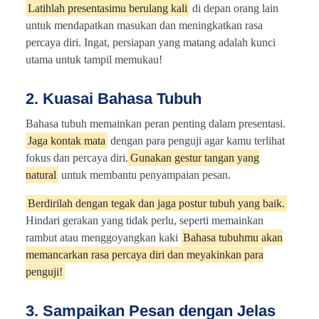
Latihlah presentasimu berulang kali
di depan orang lain
untuk mendapatkan masukan dan meningkatkan rasa
percaya diri. Ingat, persiapan yang matang adalah kunci
utama untuk tampil memukau!
2. Kuasai Bahasa Tubuh
Bahasa tubuh memainkan peran penting dalam presentasi.
Jaga kontak mata
dengan para penguji agar kamu terlihat
fokus dan percaya diri.
Gunakan gestur tangan yang
natural
untuk membantu penyampaian pesan.
Berdirilah dengan tegak dan jaga postur tubuh yang baik.
Hindari gerakan yang tidak perlu, seperti memainkan
rambut atau menggoyangkan kaki
Bahasa tubuhmu akan
memancarkan rasa percaya diri dan meyakinkan para
penguji!
3. Sampaikan Pesan dengan Jelas