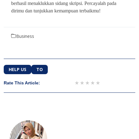
berhasil menaklukkan sidang skripsi. Percayalah pada
dirimu dan tunjukkan kemampuan terbaikmu!
Business
HELP US
TO
1 star
2 stars
3 stars
4 stars
5 stars
Rate This Article: