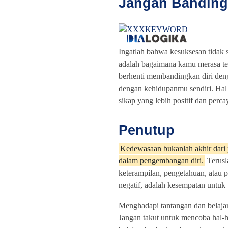
Jangan Banding
Ingatlah bahwa kesuksesan tidak s
adalah bagaimana kamu merasa te
berhenti membandingkan diri deng
dengan kehidupanmu sendiri. Ha
sikap yang lebih positif dan percay
Penutup
Kedewasaan bukanlah akhir dari pe
dalam pengembangan diri.
Terusla
keterampilan, pengetahuan, atau p
negatif, adalah kesempatan untuk
Menghadapi tantangan dan belajar 
Jangan takut untuk mencoba hal-h