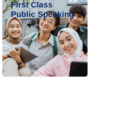
First Class
Public Speaking