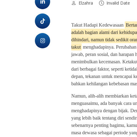
Elzahra
Invalid Date
Takut Hadapi Kedewasaan
Bert
adalah bagian alami dari kehidupa
dihindari, namun tidak sedikit or
takut
menghadapinya. Perubahan
jawab, peran sosial, dan harapan h
menimbulkan kecemasan. Ketakuta
dari berbagai faktor, seperti ketid
depan, tekanan untuk mencapai ke
bahkan kehilangan kebebasan ma
Namun, alih-alih membiarkan ket
menguasaimu, ada banyak cara u
menghadapinya dengan bijak. D
yang lebih baik tentang diri sendi
sebenarnya penting bagimu, kamu
masa dewasa sebagai periode ya