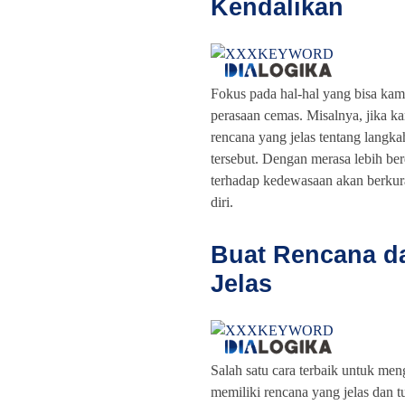
Kendalikan
Fokus pada hal-hal yang bisa ka
perasaan cemas. Misalnya, jika k
rencana yang jelas tentang langk
tersebut. Dengan merasa lebih be
terhadap kedewasaan akan berkur
diri.
Buat Rencana d
Jelas
Salah satu cara terbaik untuk me
memiliki rencana yang jelas dan t