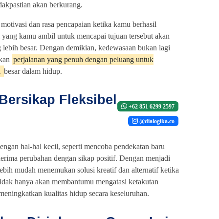
idakpastian akan berkurang.
motivasi dan rasa pencapaian ketika kamu berhasil
l yang kamu ambil untuk mencapai tujuan tersebut akan
 lebih besar. Dengan demikian, kedewasaan bukan lagi
nkan
perjalanan yang penuh dengan peluang untuk
l
besar dalam hidup.
 Bersikap Fleksibel
+62 851 6299 2597
@dialogika.co
 dengan hal-hal kecil, seperti mencoba pendekatan baru
nerima perubahan dengan sikap positif. Dengan menjadi
ebih mudah menemukan solusi kreatif dan alternatif ketika
 tidak hanya akan membantumu mengatasi ketakutan
meningkatkan kualitas hidup secara keseluruhan.