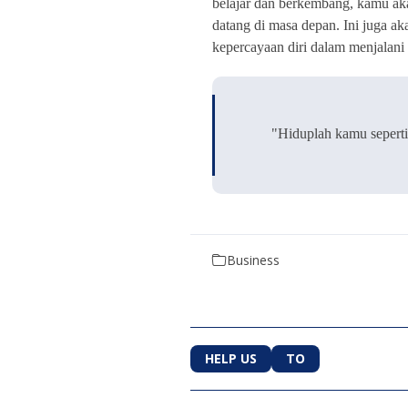
belajar dan berkembang, kamu ak
datang di masa depan. Ini juga 
kepercayaan diri dalam menjalan
"Hiduplah kamu seperti
Business
HELP US
TO