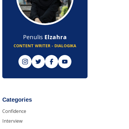
Penulis
Elzahra
CONTENT WRITER - DIALOGIKA
Categories
Confidence
Interview