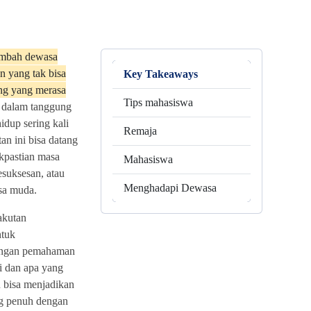
ambah dewasa
n yang tak bisa
Key Takeaways
ang yang merasa
Tips mahasiswa
 dalam tanggung
idup sering kali
Remaja
n ini bisa datang
akpastian masa
Mahasiswa
suksesan, atau
Menghadapi Dewasa
sa muda.
akutan
ntuk
engan pemahaman
ri dan apa yang
 bisa menjadikan
ng penuh dengan