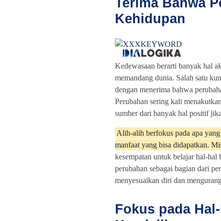
Terima Bahwa P
Kehidupan
Kedewasaan berarti banyak hal ak
memandang dunia. Salah satu kun
dengan menerima bahwa perubahan
Perubahan sering kali menakutkan
sumber dari banyak hal positif j
Alih-alih berfokus pada apa yang
manfaat yang bisa didapatkan. M
kesempatan untuk belajar hal-hal
perubahan sebagai bagian dari p
menyesuaikan diri dan mengurang
Fokus pada Hal