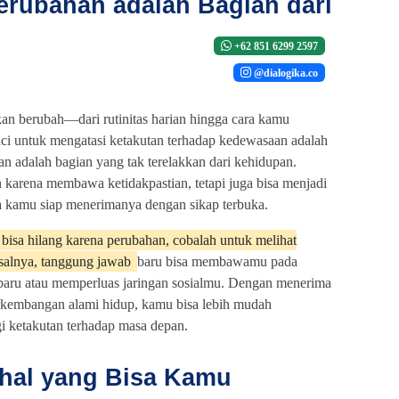
erubahan adalah Bagian dari
+62 851 6299 2597
@dialogika.co
an berubah—dari rutinitas harian hingga cara kamu
ci untuk mengatasi ketakutan terhadap kedewasaan adalah
 adalah bagian yang tak terelakkan dari kehidupan.
 karena membawa ketidakpastian, tetapi juga bisa menjadi
ika kamu siap menerimanya dengan sikap terbuka.
 bisa hilang karena perubahan, cobalah untuk melihat
isalnya, tanggung jawab
baru bisa membawamu pada
 baru atau memperluas jaringan sosialmu. Dengan menerima
erkembangan alami hidup, kamu bisa lebih mudah
i ketakutan terhadap masa depan.
-hal yang Bisa Kamu