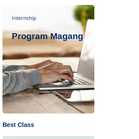
Internship
Program Magang
Best Class