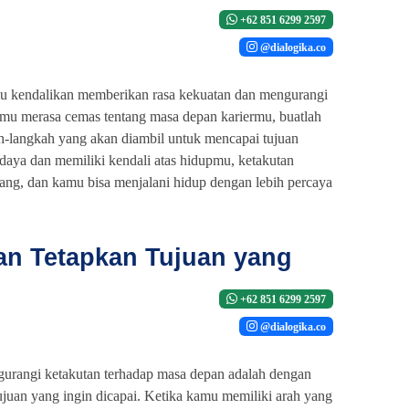
+62 851 6299 2597
@dialogika.co
mu kendalikan memberikan rasa kekuatan dan mengurangi
amu merasa cemas tentang masa depan kariermu, buatlah
ah-langkah yang akan diambil untuk mencapai tujuan
rdaya dan memiliki kendali atas hidupmu, ketakutan
ang, dan kamu bisa menjalani hidup dengan lebih percaya
an Tetapkan Tujuan yang
+62 851 6299 2597
@dialogika.co
ngurangi ketakutan terhadap masa depan adalah dengan
ujuan yang ingin dicapai. Ketika kamu memiliki arah yang