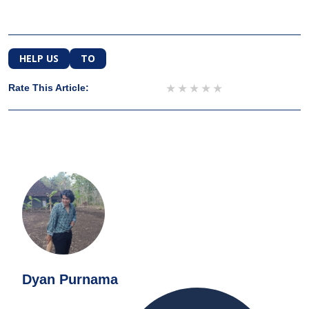
HELP US
TO
1 star
2 stars
3 stars
4 stars
5 stars
Rate This Article:
Dyan Purnama