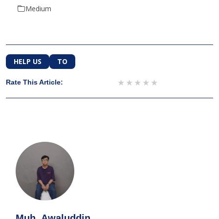
Medium
HELP US
TO
1 star
2 stars
3 stars
4 stars
5 stars
Rate This Article:
Muh. Awaluddin