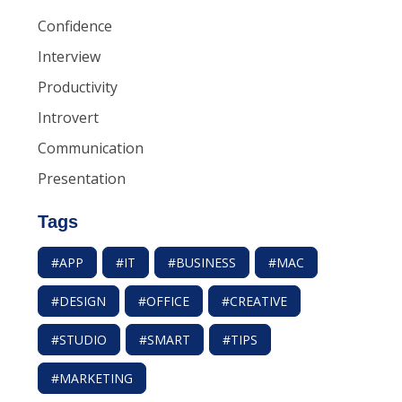
Confidence
Interview
Productivity
Introvert
Communication
Presentation
Tags
#APP
#IT
#BUSINESS
#MAC
#DESIGN
#OFFICE
#CREATIVE
#STUDIO
#SMART
#TIPS
#MARKETING