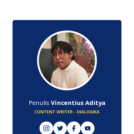
Penulis
Vincentius Aditya
CONTENT WRITER - DIALOGIKA