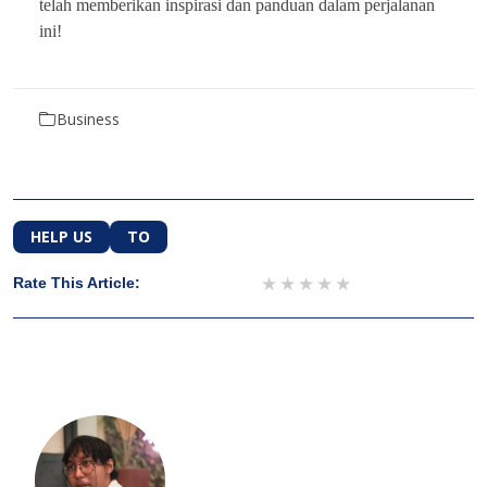
telah memberikan inspirasi dan panduan dalam perjalanan
ini!
Business
HELP US
TO
1 star
2 stars
3 stars
4 stars
5 stars
Rate This Article: