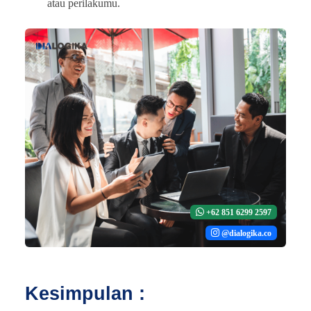
atau perilakumu.
+62 851 6299 2597
@dialogika.co
Kesimpulan :