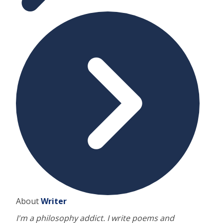
About
Writer
I'm a philosophy addict. I write poems and