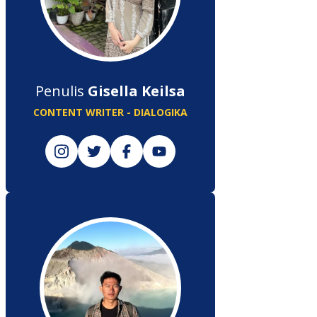
Penulis
Gisella Keilsa
CONTENT WRITER - DIALOGIKA