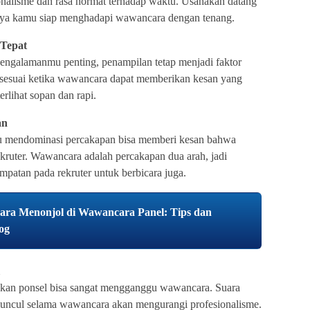
nalisme dan rasa hormat terhadap waktu. Usahakan datang
paya kamu siap menghadapi wawancara dengan tenang.
 Tepat
galamanmu penting, penampilan tetap menjadi faktor
 sesuai ketika wawancara dapat memberikan kesan yang
erlihat sopan dan rapi.
an
tau mendominasi percakapan bisa memberi kesan bahwa
ruter. Wawancara adalah percakapan dua arah, jadi
patan pada rekruter untuk berbicara juga.
ra Menonjol di Wawancara Panel: Tips dan
log
tikan ponsel bisa sangat mengganggu wawancara. Suara
 muncul selama wawancara akan mengurangi profesionalisme.