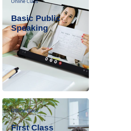
Online Class
Basic Public
Speaking
Offline Class
First Class