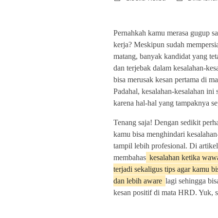
Pernahkah kamu merasa gugup s
kerja? Meskipun sudah mempersia
matang, banyak kandidat yang te
dan terjebak dalam kesalahan-kes
bisa merusak kesan pertama di mat
Padahal, kesalahan-kesalahan ini se
karena hal-hal yang tampaknya se
Tenang saja! Dengan sedikit perha
kamu bisa menghindari kesalahan-
tampil lebih profesional. Di artikel
membahas
kesalahan ketika wawa
terjadi sekaligus tips agar kamu b
dan lebih aware
lagi sehingga bi
kesan positif di mata HRD. Yuk, 