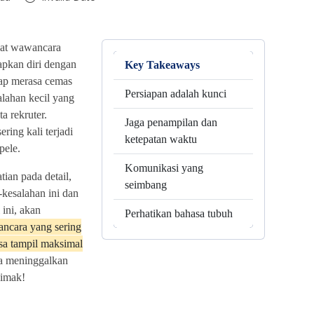
aat wawancara
pkan diri dengan
Key Takeaways
tap merasa cemas
Persiapan adalah kunci
alahan kecil yang
a rekruter.
Jaga penampilan dan
ring kali terjadi
ketepatan waktu
pele.
Komunikasi yang
tian pada detail,
seimbang
kesalahan ini dan
 ini, akan
Perhatikan bahasa tubuh
ncara yang sering
isa tampil maksimal
sa meninggalkan
simak!