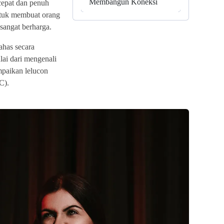
Membangun Koneksi
cepat dan penuh
tuk membuat orang
sangat berharga.
ahas secara
ai dari mengenali
mpaikan lelucon
C).