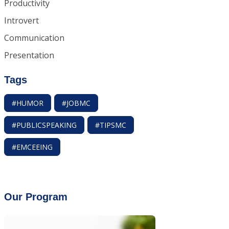
Productivity
Introvert
Communication
Presentation
Tags
#HUMOR
#JOBMC
#PUBLICSPEAKING
#TIPSMC
#EMCEEING
Our Program