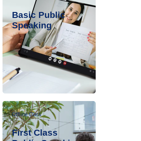
Basic Public
Speaking
Offline Class
First Class