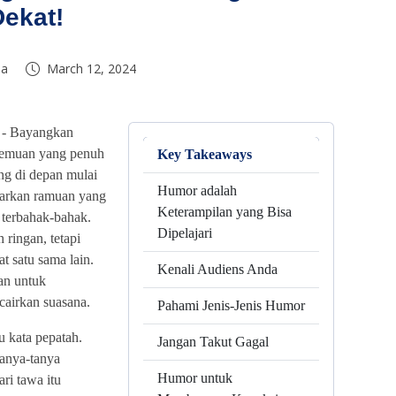
Dekat!
da
March 12, 2024
 -
Bayangkan
rtemuan yang penuh
Key Takeaways
ng di depan mulai
Humor adalah
ntarkan ramuan yang
Keterampilan yang Bisa
 terbahak-bahak.
Dipelajari
 ringan, tetapi
at satu sama lain.
Kenali Audiens Anda
an untuk
airkan suasana.
Pahami Jenis-Jenis Humor
u kata pepatah.
Jangan Takut Gagal
anya-tanya
Humor untuk
ri tawa itu