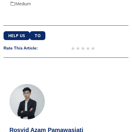
Medium
HELP US
TO
1 star
2 stars
3 stars
4 stars
5 stars
Rate This Article:
Rosyid Azam Pamawasjati