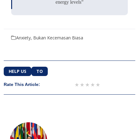
energy levels”
Anxiety, Bukan Kecemasan Biasa
HELP US
TO
1 star
2 stars
3 stars
4 stars
5 stars
Rate This Article: