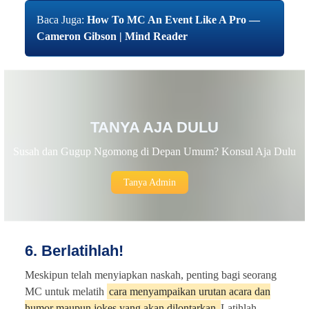
Baca Juga:
How To MC An Event Like A Pro —
Cameron Gibson | Mind Reader
TANYA AJA DULU
Susah dan Gugup Ngomong di Depan Umum? Konsul Aja Dulu
Tanya Admin
6. Berlatihlah!
Meskipun telah menyiapkan naskah, penting bagi seorang
MC untuk melatih
cara menyampaikan urutan acara dan
humor maupun jokes yang akan dilontarkan.
Latihlah