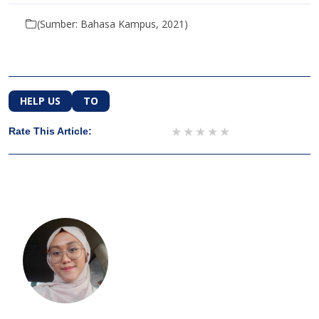
(Sumber: Bahasa Kampus, 2021)
HELP US
TO
1 star
2 stars
3 stars
4 stars
5 stars
Rate This Article: