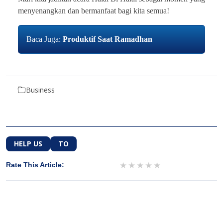
menyenangkan dan bermanfaat bagi kita semua!
Baca Juga:
Produktif Saat Ramadhan
Business
HELP US
TO
1 star
2 stars
3 stars
4 stars
5 stars
Rate This Article: