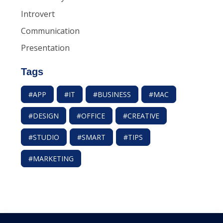
Introvert
Communication
Presentation
Tags
#APP
#IT
#BUSINESS
#MAC
#DESIGN
#OFFICE
#CREATIVE
#STUDIO
#SMART
#TIPS
#MARKETING