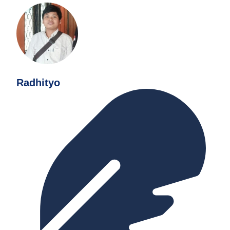
Radhityo