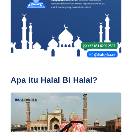
+62 851 6299 2597
@dialogika.co
Apa itu Halal Bi Halal?