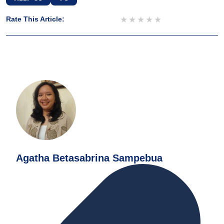
1 star
2 stars
3 stars
4 stars
5 stars
Rate This Article:
Agatha Betasabrina Sampebua