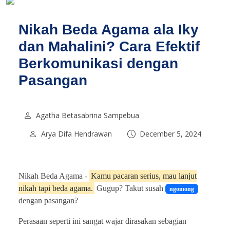
Nikah Beda Agama ala Iky
dan Mahalini? Cara Efektif
Berkomunikasi dengan
Pasangan
Agatha Betasabrina Sampebua
Arya Difa Hendrawan
December 5, 2024
Nikah Beda Agama -
Kamu pacaran serius, mau lanjut
nikah tapi beda agama.
Gugup? Takut susah
ngomong
dengan pasangan?
Perasaan seperti ini sangat wajar dirasakan sebagian