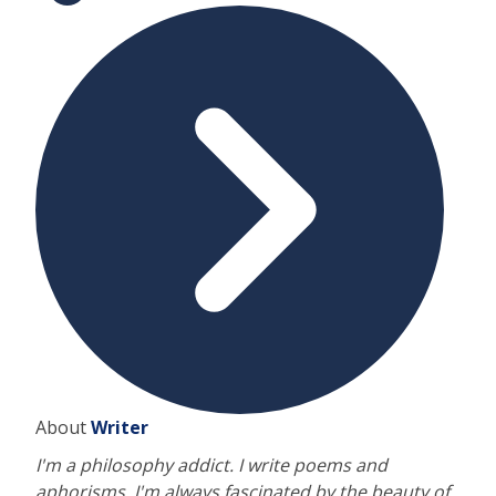
About
Writer
I'm a philosophy addict. I write poems and
aphorisms. I'm always fascinated by the beauty of