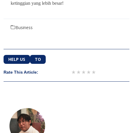
ketinggian yang lebih besar!
Business
HELP US
TO
1 star
2 stars
3 stars
4 stars
5 stars
Rate This Article: