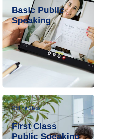
Basic Public
Speaking
Offline Class
First Class
Public Speaking