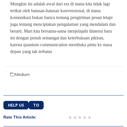
Mungkin ini adalah awal dari era di mana kita tidak lagi
terikat oleh batasan-batasan konvensional, di mana
komunikasi bukan hanya tentang pengiriman pesan tetapi
juga tentang menciptakan pengalaman yang mendalam dan
berarti. Mari kita bersama-sama menjelajahi dimensi baru
ini dengan penuh semangat dan keterbukaan pikiran,
karena quantum communication membuka pintu ke masa
depan yang tak terbatas
Medium
HELP US
TO
1 star
2 stars
3 stars
4 stars
5 stars
Rate This Article: