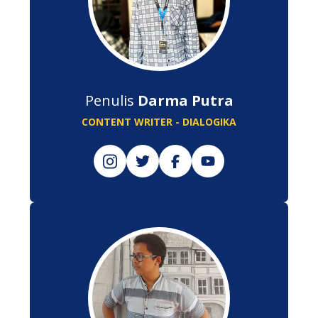
Penulis
Darma Putra
CONTENT WRITER - DIALOGIKA