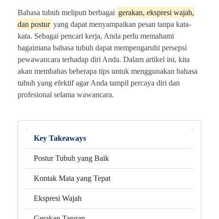
Bahasa tubuh meliputi berbagai
gerakan, ekspresi wajah,
dan postur
yang dapat menyampaikan pesan tanpa kata-
kata. Sebagai pencari kerja, Anda perlu memahami
bagaimana bahasa tubuh dapat mempengaruhi persepsi
pewawancara terhadap diri Anda. Dalam artikel ini, kita
akan membahas beberapa tips untuk menggunakan bahasa
tubuh yang efektif agar Anda tampil percaya diri dan
profesional selama wawancara.
Key Takeaways
Postur Tubuh yang Baik
Kontak Mata yang Tepat
Ekspresi Wajah
Gerakan Tangan