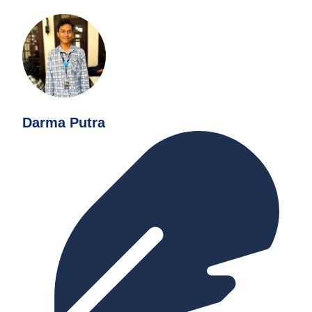
Darma Putra