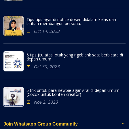
Tips-tips agar di notice dosen didalam kelas dan
latihan membangun persona.
Oct 14, 2023
5 tips jitu atasi otak yang ngeblank saat berbicara di
depan umum
Oct 30, 2023
5 trik untuk para newbie agar viral di depan umum.
(Cocok untuk konten creator)
Nov 2, 2023
Join Whatsapp Group Community