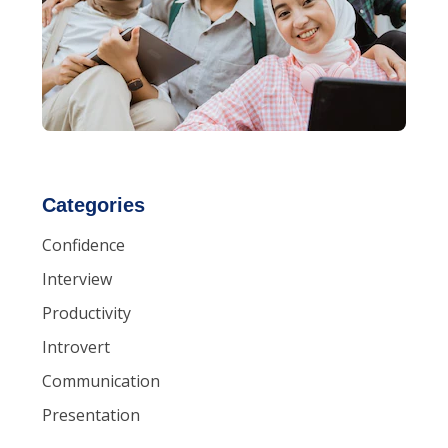
Categories
Confidence
Interview
Productivity
Introvert
Communication
Presentation