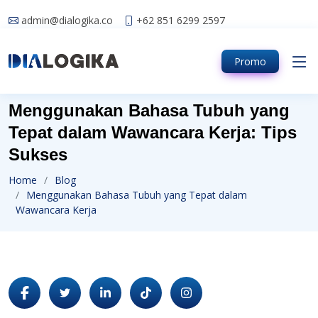
admin@dialogika.co
+62 851 6299 2597
Promo
Menggunakan Bahasa Tubuh yang
Tepat dalam Wawancara Kerja: Tips
Sukses
Home
Blog
Menggunakan Bahasa Tubuh yang Tepat dalam
Wawancara Kerja