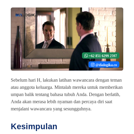
+62 851 6299 2597
@dialogika.co
Sebelum hari H, lakukan latihan wawancara dengan teman
atau anggota keluarga. Mintalah mereka untuk memberikan
umpan balik tentang bahasa tubuh Anda. Dengan berlatih,
Anda akan merasa lebih nyaman dan percaya diri saat
menjalani wawancara yang sesungguhnya.
Kesimpulan