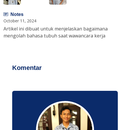
Notes
October 11, 2024
Artikel ini dibuat untuk menjelaskan bagaimana
mengolah bahasa tubuh saat wawancara kerja
Komentar