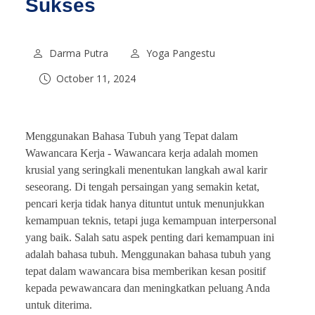
Sukses
Darma Putra
Yoga Pangestu
October 11, 2024
Menggunakan Bahasa Tubuh yang Tepat dalam
Wawancara Kerja -
Wawancara kerja adalah momen
krusial yang seringkali menentukan langkah awal karir
seseorang. Di tengah persaingan yang semakin ketat,
pencari kerja tidak hanya dituntut untuk menunjukkan
kemampuan teknis, tetapi juga kemampuan interpersonal
yang baik. Salah satu aspek penting dari kemampuan ini
adalah bahasa tubuh. Menggunakan bahasa tubuh yang
tepat dalam wawancara bisa memberikan kesan positif
kepada pewawancara dan meningkatkan peluang Anda
untuk diterima.