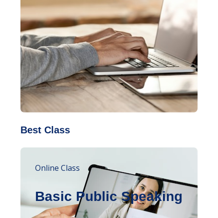
Best Class
Online Class
Basic Public Speaking