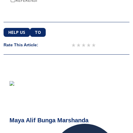
REFERENSI
HELP US
TO
1 star
2 stars
3 stars
4 stars
5 stars
Rate This Article:
Maya Alif Bunga Marshanda