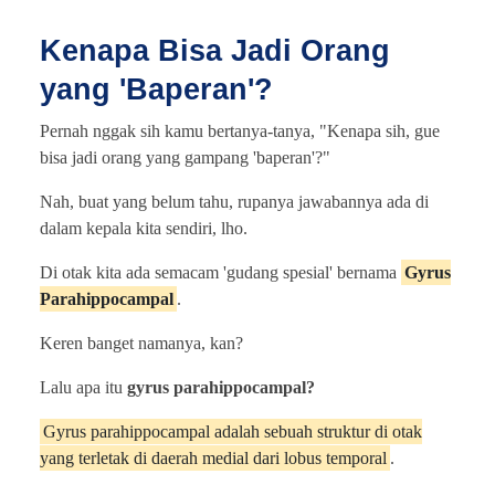
Kenapa Bisa Jadi Orang
yang 'Baperan'?
Pernah nggak sih kamu bertanya-tanya, "Kenapa sih, gue
bisa jadi orang yang gampang 'baperan'?"
Nah, buat yang belum tahu, rupanya jawabannya ada di
dalam kepala kita sendiri, lho.
Di otak kita ada semacam 'gudang spesial' bernama
Gyrus
Parahippocampal
.
Keren banget namanya, kan?
Lalu apa itu
gyrus parahippocampal?
Gyrus parahippocampal adalah sebuah struktur di otak
yang terletak di daerah medial dari lobus temporal
.