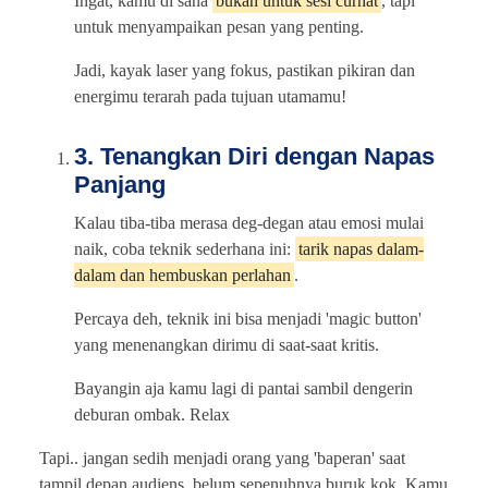
Ingat, kamu di sana
bukan untuk sesi curhat
, tapi
untuk menyampaikan pesan yang penting.
Jadi, kayak laser yang fokus, pastikan pikiran dan
energimu terarah pada tujuan utamamu!
3. Tenangkan Diri dengan Napas
Panjang
Kalau tiba-tiba merasa deg-degan atau emosi mulai
naik, coba teknik sederhana ini:
tarik napas dalam-
dalam dan hembuskan perlahan
.
Percaya deh, teknik ini bisa menjadi 'magic button'
yang menenangkan dirimu di saat-saat kritis.
Bayangin aja kamu lagi di pantai sambil dengerin
deburan ombak. Relax
Tapi.. jangan sedih menjadi orang yang 'baperan' saat
tampil depan audiens, belum sepenuhnya buruk kok. Kamu