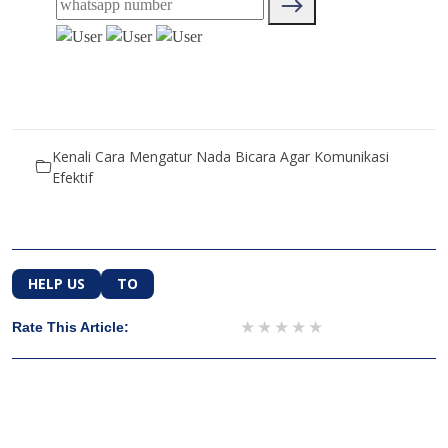
Kenali Cara Mengatur Nada Bicara Agar Komunikasi
Efektif
HELP US
TO
1 star
2 stars
3 stars
4 stars
5 stars
Rate This Article: