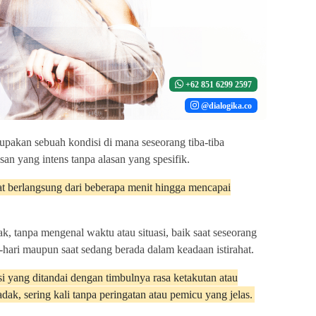
+62 851 6299 2597
@dialogika.co
upakan sebuah kondisi di mana seseorang tiba-tiba
an yang intens tanpa alasan yang spesifik.
pat berlangsung dari beberapa menit hingga mencapai
cak, tanpa mengenal waktu atau situasi, baik saat seseorang
-hari maupun saat sedang berada dalam keadaan istirahat.
si yang ditandai dengan timbulnya rasa ketakutan atau
k, sering kali tanpa peringatan atau pemicu yang jelas.