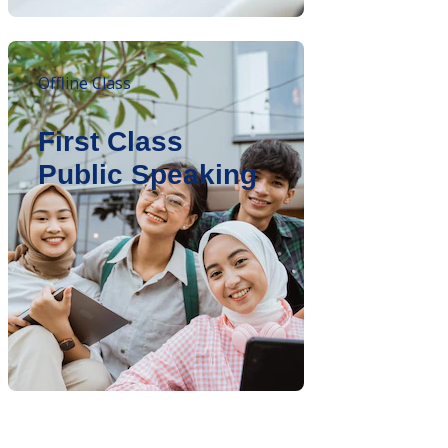
Offline Class
First Class
Public Speaking