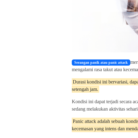
mer
Serangan panik atau panic attack
mengalami rasa takut atau kecemas
Durasi kondisi ini bervariasi, da
setengah jam.
Kondisi ini dapat terjadi secara a
sedang melakukan aktivitas sehari
Panic attack adalah sebuah kondi
kecemasan yang intens dan mendada