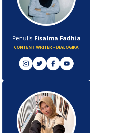
Penulis
Fisalma Fadhia
CONTENT WRITER - DIALOGIKA