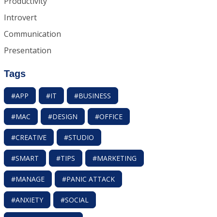
Productivity
Introvert
Communication
Presentation
Tags
#APP
#IT
#BUSINESS
#MAC
#DESIGN
#OFFICE
#CREATIVE
#STUDIO
#SMART
#TIPS
#MARKETING
#MANAGE
#PANIC ATTACK
#ANXIETY
#SOCIAL