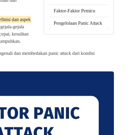
aman dan
Faktor-Faktor Pemicu
efinisi dan aspek
Pengelolaan Panic Attack
gejala-gejala
epat, kesulitan
elumpuhkan.
genali dan membedakan panic attack dari kondisi