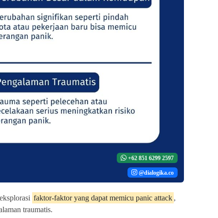
+62 851 6299 2597
@dialogika.co
geksplorasi
faktor-faktor yang dapat memicu panic attack
,
alaman traumatis.