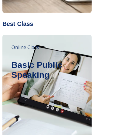
Best Class
Online Class
Basic Public
Speaking